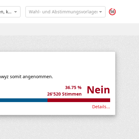
Urnengang vom 14. Juni 2026: Sachvorlagen Bund, Kanton, Bezirke und Gemeinden, kommunale Nachwahlen
Wahl- und Abstimmungsvorlagen suchen
55
Schwyz somit angenommen.
Nein
36.75 %
26'520 Stimmen
Details...